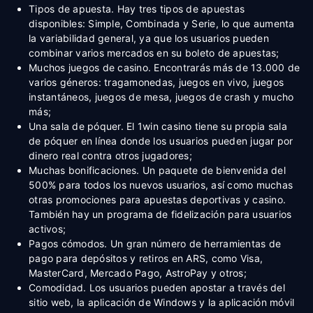
Tipos de apuesta. Hay tres tipos de apuestas
disponibles: Simple, Combinada y Serie, lo que aumenta
la variabilidad general, ya que los usuarios pueden
combinar varios mercados en su boleto de apuestas;
Muchos juegos de casino. Encontrarás más de 13.000 de
varios géneros: tragamonedas, juegos en vivo, juegos
instantáneos, juegos de mesa, juegos de crash y mucho
más;
Una sala de póquer. El 1win casino tiene su propia sala
de póquer en línea donde los usuarios pueden jugar por
dinero real contra otros jugadores;
Muchas bonificaciones. Un paquete de bienvenida del
500% para todos los nuevos usuarios, así como muchas
otras promociones para apuestas deportivas y casino.
También hay un programa de fidelización para usuarios
activos;
Pagos cómodos. Un gran número de herramientas de
pago para depósitos y retiros en ARS, como Visa,
MasterCard, Mercado Pago, AstroPay y otros;
Comodidad. Los usuarios pueden apostar a través del
sitio web, la aplicación de Windows y la aplicación móvil