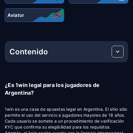
Aviator
Contenido
¿Es 1win legal para los jugadores de
Argentina?
1win es una casa de apuestas legal en Argentina. El sitio sólo
permite el uso del servicio a jugadores mayores de 18 años.
Cada usuario se somete a un procedimiento de verificación
KYC que confirma su elegibilidad para los requisitos.
Además, el 1win casino cuenta con la licencia internacional