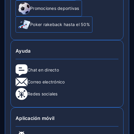
Promociones deportivas
Poker rakeback hasta el 50%
Ayuda
Chat en directo
Correo electrónico
Redes sociales
Aplicación móvil