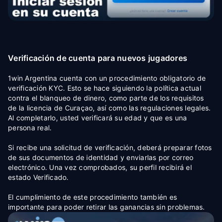
Verificación de cuenta para nuevos jugadores
1win Argentina cuenta con un procedimiento obligatorio de
verificación KYC. Esto se hace siguiendo la política actual
contra el blanqueo de dinero, como parte de los requisitos
de la licencia de Curaçao, así como las regulaciones legales.
Al completarlo, usted verificará su edad y que es una
persona real.
Si recibe una solicitud de verificación, deberá preparar fotos
de sus documentos de identidad y enviarlas por correo
electrónico. Una vez comprobados, su perfil recibirá el
estado Verificado.
El cumplimiento de este procedimiento también es
importante para poder retirar las ganancias sin problemas.