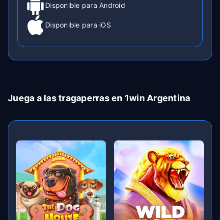
Disponible para Android
Disponible para iOS
Juega a las tragaperras en 1win Argentina