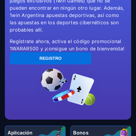
juegos exclusivos (1win Games) que no se
pueden encontrar en ningún otro lugar. Además,
1win Argentina apuestas deportivas, así como
las apuestas en los deportes cibernéticos son
probables allí.
Regístrate ahora, activa el código promocional
1WARAR500 y ¡consigue un bono de bienvenida!
REGISTRO
Aplicación
Bonos