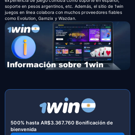
experiencia de juego cómoda como soporte en español,
soporte en pesos argentinos, etc. Además, el sitio de 1win
juegos en línea colabora con muchos proveedores fiables
como Evolution, Gamzix y Wazdan.
500% hasta AR$3.367.760 Bonificación de
bienvenida