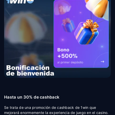
Hasta un 30% de cashback
Se trata de una promoción de cashback de 1win que
mejorará enormemente la experiencia de juego en el casino.