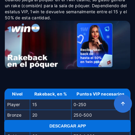
un rake (comisión) para la sala de póquer. Dependiendo del
estatus VIP, 1win te devuelve semanalmente entre el 15 y el
50% de esta cantidad.
Nivel
Rakeback, en %
Puntos VIP necesarios
Player
15
0-250
Bronze
20
250-500
Silver
25
500-750
DESCARGAR APP