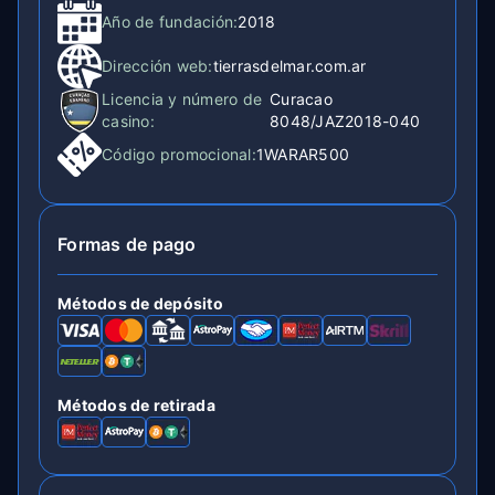
Año de fundación:
2018
Dirección web:
tierrasdelmar.com.ar
Licencia y número de
Curacao
casino:
8048/JAZ2018-040
Código promocional:
1WARAR500
Formas de pago
Métodos de depósito
Métodos de retirada