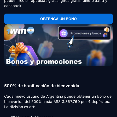
pueden recibir apuestas gratis, giros gratis, dinero extra y
cashback.
OBTENGA UN BONO
500% de bonificación de bienvenida
Cada nuevo usuario de Argentina puede obtener un bono de
bienvenida del 500% hasta ARS 3.367.760 por 4 depósitos.
La división es así: